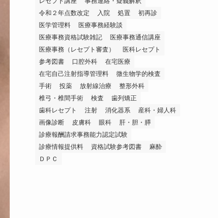
レセプト講座
事務連絡・疑義解釈
令和２年点数改定
入院
処置
初再診
医学管理料
医療事務経験談
医療事務資格試験雑記
医療事務通信講座
医療事務（レセプト審査）
医科レセプト
参考図書
口腔外科
在宅医療
在宅自己注射指導管理料
微生物学的検査
手術
投薬
放射線治療
整形外科
椎弓・椎間手術
検査
歯列矯正
歯科レセプト
注射
消化器系
産科・婦人科
画像診断
皮膚科
眼科
肝・胆・膵
診療報酬請求事務能力認定試験
診療情報提供料
資格試験参考図書
麻酔
ＤＰＣ