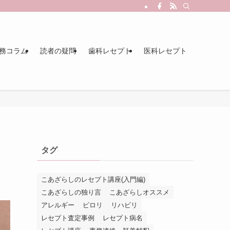
務コラム
読者の疑問
歯科レセプト
医科レセプト
タグ
こあざらしのレセプト講座(入門編)
こあざらしの独り言
こあざらしオススメ
アレルギー
ピロリ
リハビリ
レセプト査定事例
レセプト病名