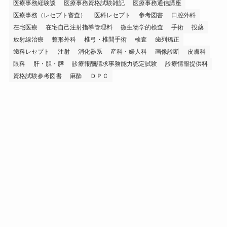
医療事務経験談
医療事務資格試験雑記
医療事務通信講座
医療事務（レセプト審査）
医科レセプト
参考図書
口腔外科
在宅医療
在宅自己注射指導管理料
微生物学的検査
手術
投薬
放射線治療
整形外科
椎弓・椎間手術
検査
歯列矯正
歯科レセプト
注射
消化器系
産科・婦人科
画像診断
皮膚科
眼科
肝・胆・膵
診療報酬請求事務能力認定試験
診療情報提供料
資格試験参考図書
麻酔
ＤＰＣ