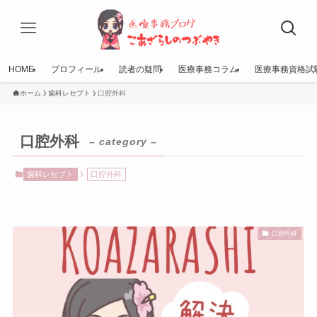
HOME
プロフィール
読者の疑問
医療事務コラム
医療事務資格試
ホーム
歯科レセプト
口腔外科
口腔外科
– category –
歯科レセプト
口腔外科
口腔外科