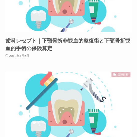
歯科レセプト｜下顎骨折非観血的整復術と下顎骨折観
血的手術の保険算定
2018年7月5日
口腔外科