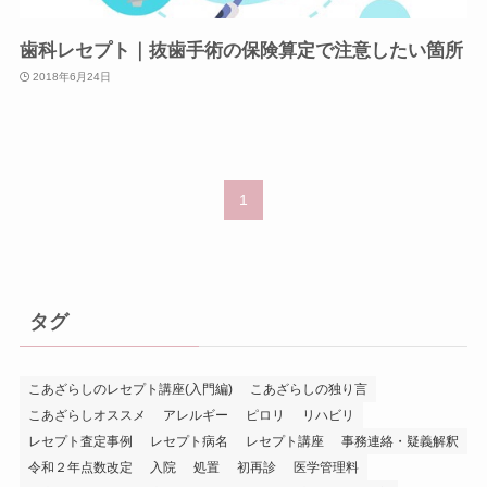
歯科レセプト｜抜歯手術の保険算定で注意したい箇所
2018年6月24日
1
タグ
こあざらしのレセプト講座(入門編)
こあざらしの独り言
こあざらしオススメ
アレルギー
ピロリ
リハビリ
レセプト査定事例
レセプト病名
レセプト講座
事務連絡・疑義解釈
令和２年点数改定
入院
処置
初再診
医学管理料