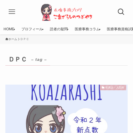
HOME
プロフィール
読者の疑問
医療事務コラム
医療事務資格試
ホーム
ＤＰＣ
ＤＰＣ
– tag –
初再診・入院料