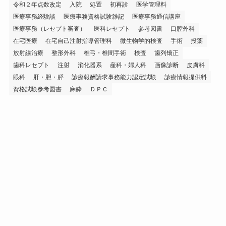
令和２年点数改定
入院
処置
初再診
医学管理料
医療事務経験談
医療事務資格試験雑記
医療事務通信講座
医療事務（レセプト審査）
医科レセプト
参考図書
口腔外科
在宅医療
在宅自己注射指導管理料
微生物学的検査
手術
投薬
放射線治療
整形外科
椎弓・椎間手術
検査
歯列矯正
歯科レセプト
注射
消化器系
産科・婦人科
画像診断
皮膚科
眼科
肝・胆・膵
診療報酬請求事務能力認定試験
診療情報提供料
資格試験参考図書
麻酔
ＤＰＣ