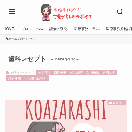
HOME
プロフィール
読者の疑問
医療事務コラム
医療事務資格試
ホーム
歯科レセプト
歯科レセプト
– category –
歯科レセプト
医学管理
口腔外科
歯冠修復・欠損補綴
歯周治療
欠損補綴
その他（歯科）
口腔外科