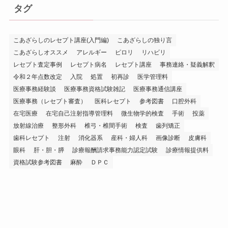
タグ
こあざらしのレセプト講座(入門編)
こあざらしの独り言
こあざらしオススメ
アレルギー
ピロリ
リハビリ
レセプト査定事例
レセプト病名
レセプト講座
事務連絡・疑義解釈
令和２年点数改定
入院
処置
初再診
医学管理料
医療事務経験談
医療事務資格試験雑記
医療事務通信講座
医療事務（レセプト審査）
医科レセプト
参考図書
口腔外科
在宅医療
在宅自己注射指導管理料
微生物学的検査
手術
投薬
放射線治療
整形外科
椎弓・椎間手術
検査
歯列矯正
歯科レセプト
注射
消化器系
産科・婦人科
画像診断
皮膚科
眼科
肝・胆・膵
診療報酬請求事務能力認定試験
診療情報提供料
資格試験参考図書
麻酔
ＤＰＣ