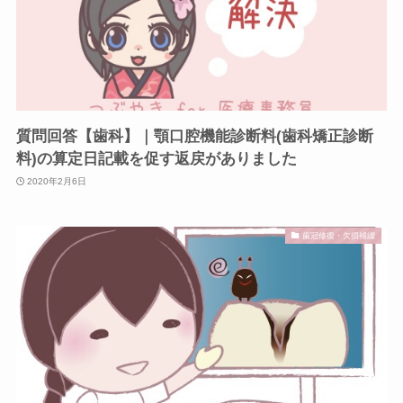
質問回答【歯科】｜顎口腔機能診断料(歯科矯正診断
料)の算定日記載を促す返戻がありました
2020年2月6日
歯冠修復・欠損補綴