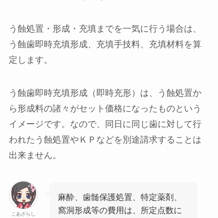
う蝕処置・形成・充填までを一気に行う場合は、
う蝕歯即時充填形成
、
充填手技料
、
充填材料
を算
定します。
う蝕歯即時充填形成（即時充形）
は、う蝕処置か
ら形成料の諸々がセット価格になったものという
イメージです。なので、同日に同じ歯に対して行
われたう蝕処置やＫＰなどを別途請求することは
出来ません。
麻酔、歯髄保護処置、特定薬剤、
窩洞形成等の費用は、所定点数に
こあざらし