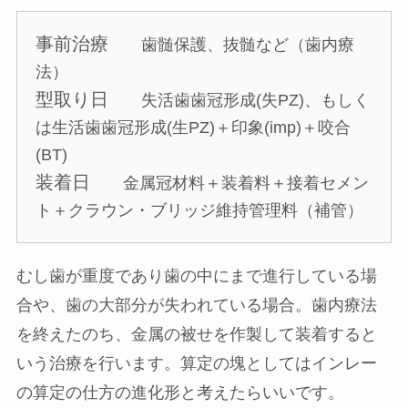
事前治療
歯髄保護、抜髄など（歯内療
法）
型取り日
失活歯歯冠形成(失PZ)、もしく
は生活歯歯冠形成(生PZ)＋印象(imp)＋咬合
(BT)
装着日
金属冠材料＋装着料＋接着セメン
ト＋クラウン・ブリッジ維持管理料（補管）
むし歯が重度であり歯の中にまで進行している場
合や、歯の大部分が失われている場合。歯内療法
を終えたのち、金属の被せを作製して装着すると
いう治療を行います。算定の塊としてはインレー
の算定の仕方の進化形と考えたらいいです。