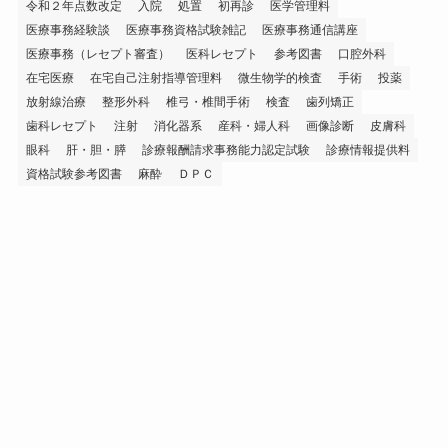
令和２年点数改定
入院
処置
初再診
医学管理料
医療事務経験談
医療事務資格試験雑記
医療事務通信講座
医療事務（レセプト審査）
医科レセプト
参考図書
口腔外科
在宅医療
在宅自己注射指導管理料
微生物学的検査
手術
投薬
放射線治療
整形外科
椎弓・椎間手術
検査
歯列矯正
歯科レセプト
注射
消化器系
産科・婦人科
画像診断
皮膚科
眼科
肝・胆・膵
診療報酬請求事務能力認定試験
診療情報提供料
資格試験参考図書
麻酔
ＤＰＣ