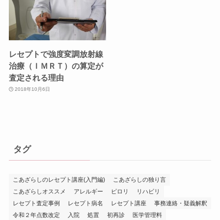
レセプトで強度変調放射線
治療（ＩＭＲＴ）の算定が
査定される理由
2018年10月6日
タグ
こあざらしのレセプト講座(入門編)
こあざらしの独り言
こあざらしオススメ
アレルギー
ピロリ
リハビリ
レセプト査定事例
レセプト病名
レセプト講座
事務連絡・疑義解釈
令和２年点数改定
入院
処置
初再診
医学管理料