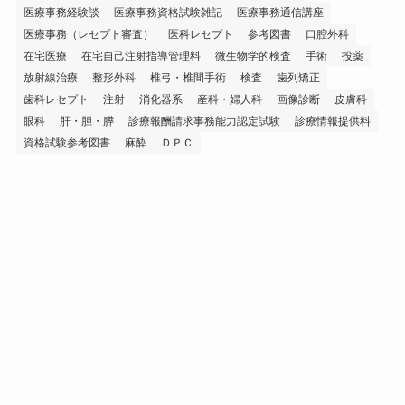
医療事務経験談
医療事務資格試験雑記
医療事務通信講座
医療事務（レセプト審査）
医科レセプト
参考図書
口腔外科
在宅医療
在宅自己注射指導管理料
微生物学的検査
手術
投薬
放射線治療
整形外科
椎弓・椎間手術
検査
歯列矯正
歯科レセプト
注射
消化器系
産科・婦人科
画像診断
皮膚科
眼科
肝・胆・膵
診療報酬請求事務能力認定試験
診療情報提供料
資格試験参考図書
麻酔
ＤＰＣ