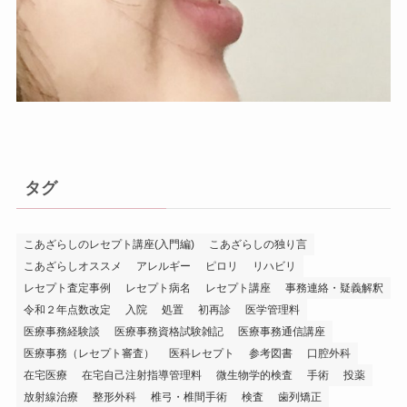
タグ
こあざらしのレセプト講座(入門編)
こあざらしの独り言
こあざらしオススメ
アレルギー
ピロリ
リハビリ
レセプト査定事例
レセプト病名
レセプト講座
事務連絡・疑義解釈
令和２年点数改定
入院
処置
初再診
医学管理料
医療事務経験談
医療事務資格試験雑記
医療事務通信講座
医療事務（レセプト審査）
医科レセプト
参考図書
口腔外科
在宅医療
在宅自己注射指導管理料
微生物学的検査
手術
投薬
放射線治療
整形外科
椎弓・椎間手術
検査
歯列矯正