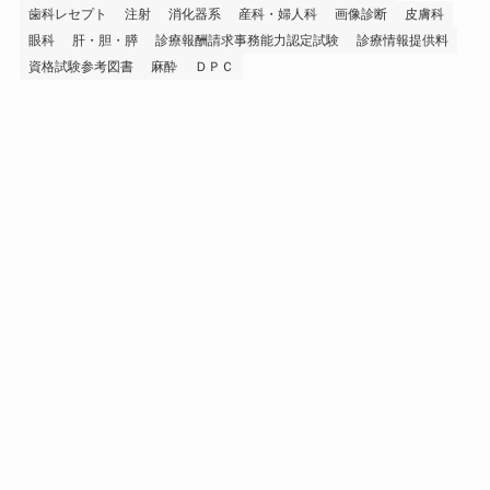
歯科レセプト
注射
消化器系
産科・婦人科
画像診断
皮膚科
眼科
肝・胆・膵
診療報酬請求事務能力認定試験
診療情報提供料
資格試験参考図書
麻酔
ＤＰＣ