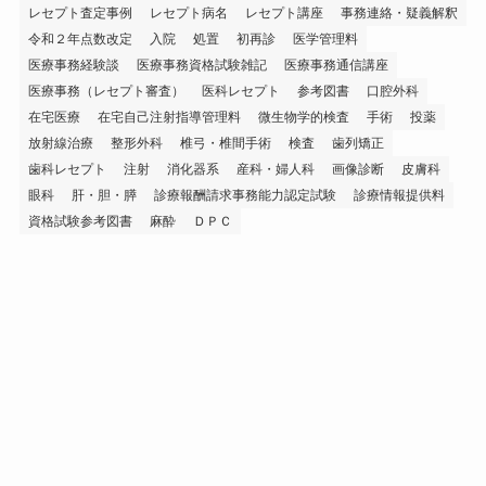
レセプト査定事例
レセプト病名
レセプト講座
事務連絡・疑義解釈
令和２年点数改定
入院
処置
初再診
医学管理料
医療事務経験談
医療事務資格試験雑記
医療事務通信講座
医療事務（レセプト審査）
医科レセプト
参考図書
口腔外科
在宅医療
在宅自己注射指導管理料
微生物学的検査
手術
投薬
放射線治療
整形外科
椎弓・椎間手術
検査
歯列矯正
歯科レセプト
注射
消化器系
産科・婦人科
画像診断
皮膚科
眼科
肝・胆・膵
診療報酬請求事務能力認定試験
診療情報提供料
資格試験参考図書
麻酔
ＤＰＣ