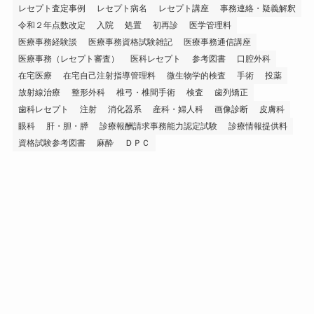
レセプト査定事例
レセプト病名
レセプト講座
事務連絡・疑義解釈
令和２年点数改定
入院
処置
初再診
医学管理料
医療事務経験談
医療事務資格試験雑記
医療事務通信講座
医療事務（レセプト審査）
医科レセプト
参考図書
口腔外科
在宅医療
在宅自己注射指導管理料
微生物学的検査
手術
投薬
放射線治療
整形外科
椎弓・椎間手術
検査
歯列矯正
歯科レセプト
注射
消化器系
産科・婦人科
画像診断
皮膚科
眼科
肝・胆・膵
診療報酬請求事務能力認定試験
診療情報提供料
資格試験参考図書
麻酔
ＤＰＣ