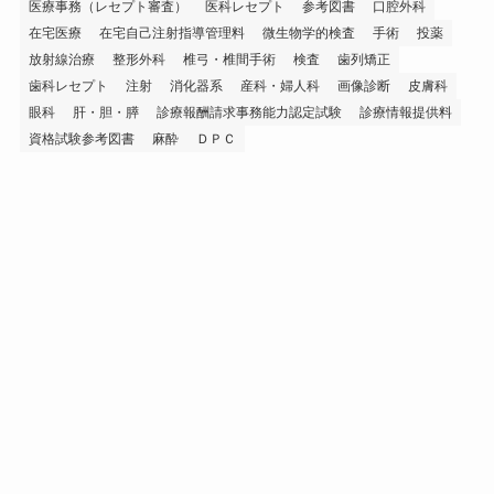
医療事務（レセプト審査）
医科レセプト
参考図書
口腔外科
在宅医療
在宅自己注射指導管理料
微生物学的検査
手術
投薬
放射線治療
整形外科
椎弓・椎間手術
検査
歯列矯正
歯科レセプト
注射
消化器系
産科・婦人科
画像診断
皮膚科
眼科
肝・胆・膵
診療報酬請求事務能力認定試験
診療情報提供料
資格試験参考図書
麻酔
ＤＰＣ