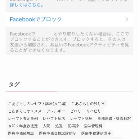
タグ
こあざらしのレセプト講座(入門編)
こあざらしの独り言
こあざらしオススメ
アレルギー
ピロリ
リハビリ
レセプト査定事例
レセプト病名
レセプト講座
事務連絡・疑義解釈
令和２年点数改定
入院
処置
初再診
医学管理料
医療事務経験談
医療事務資格試験雑記
医療事務通信講座