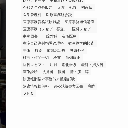
レセプト講座
事務連絡・疑義解釈
令和２年点数改定
入院
処置
初再診
医学管理料
医療事務経験談
医療事務資格試験雑記
医療事務通信講座
医療事務（レセプト審査）
医科レセプト
参考図書
口腔外科
在宅医療
在宅自己注射指導管理料
微生物学的検査
手術
投薬
放射線治療
整形外科
椎弓・椎間手術
検査
歯列矯正
歯科レセプト
注射
消化器系
産科・婦人科
画像診断
皮膚科
眼科
肝・胆・膵
診療報酬請求事務能力認定試験
診療情報提供料
資格試験参考図書
麻酔
ＤＰＣ