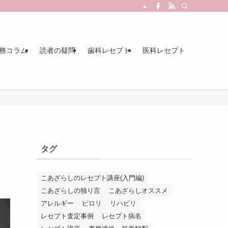
務コラム
読者の疑問
歯科レセプト
医科レセプト
タグ
こあざらしのレセプト講座(入門編)
こあざらしの独り言
こあざらしオススメ
アレルギー
ピロリ
リハビリ
レセプト査定事例
レセプト病名