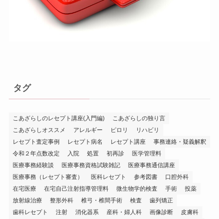
タグ
こあざらしのレセプト講座(入門編)
こあざらしの独り言
こあざらしオススメ
アレルギー
ピロリ
リハビリ
レセプト査定事例
レセプト病名
レセプト講座
事務連絡・疑義解釈
令和２年点数改定
入院
処置
初再診
医学管理料
医療事務経験談
医療事務資格試験雑記
医療事務通信講座
医療事務（レセプト審査）
医科レセプト
参考図書
口腔外科
在宅医療
在宅自己注射指導管理料
微生物学的検査
手術
投薬
放射線治療
整形外科
椎弓・椎間手術
検査
歯列矯正
歯科レセプト
注射
消化器系
産科・婦人科
画像診断
皮膚科