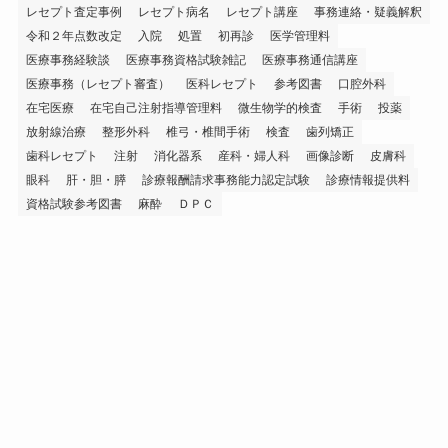
レセプト査定事例
レセプト病名
レセプト講座
事務連絡・疑義解釈
令和２年点数改定
入院
処置
初再診
医学管理料
医療事務経験談
医療事務資格試験雑記
医療事務通信講座
医療事務（レセプト審査）
医科レセプト
参考図書
口腔外科
在宅医療
在宅自己注射指導管理料
微生物学的検査
手術
投薬
放射線治療
整形外科
椎弓・椎間手術
検査
歯列矯正
歯科レセプト
注射
消化器系
産科・婦人科
画像診断
皮膚科
眼科
肝・胆・膵
診療報酬請求事務能力認定試験
診療情報提供料
資格試験参考図書
麻酔
ＤＰＣ