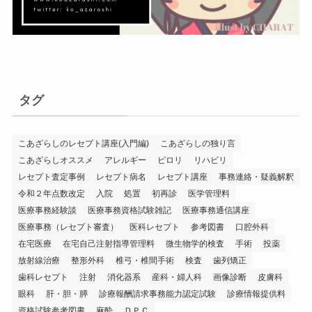
タグ
こあざらしのレセプト講座(入門編)
こあざらしの独り言
こあざらしオススメ
アレルギー
ピロリ
リハビリ
レセプト査定事例
レセプト病名
レセプト講座
事務連絡・疑義解釈
令和２年点数改定
入院
処置
初再診
医学管理料
医療事務経験談
医療事務資格試験雑記
医療事務通信講座
医療事務（レセプト審査）
医科レセプト
参考図書
口腔外科
在宅医療
在宅自己注射指導管理料
微生物学的検査
手術
投薬
放射線治療
整形外科
椎弓・椎間手術
検査
歯列矯正
歯科レセプト
注射
消化器系
産科・婦人科
画像診断
皮膚科
眼科
肝・胆・膵
診療報酬請求事務能力認定試験
診療情報提供料
資格試験参考図書
麻酔
ＤＰＣ