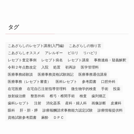
タグ
こあざらしのレセプト講座(入門編)
こあざらしの独り言
こあざらしオススメ
アレルギー
ピロリ
リハビリ
レセプト査定事例
レセプト病名
レセプト講座
事務連絡・疑義解釈
令和２年点数改定
入院
処置
初再診
医学管理料
医療事務経験談
医療事務資格試験雑記
医療事務通信講座
医療事務（レセプト審査）
医科レセプト
参考図書
口腔外科
在宅医療
在宅自己注射指導管理料
微生物学的検査
手術
投薬
放射線治療
整形外科
椎弓・椎間手術
検査
歯列矯正
歯科レセプト
注射
消化器系
産科・婦人科
画像診断
皮膚科
眼科
肝・胆・膵
診療報酬請求事務能力認定試験
診療情報提供料
資格試験参考図書
麻酔
ＤＰＣ