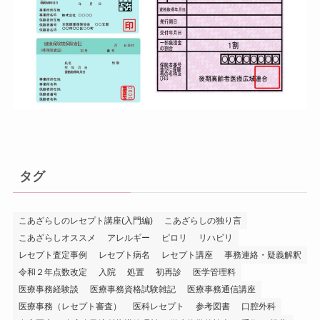
タグ
こあざらしのレセプト講座(入門編)
こあざらしの独り言
こあざらしオススメ
アレルギー
ピロリ
リハビリ
レセプト査定事例
レセプト病名
レセプト講座
事務連絡・疑義解釈
令和２年点数改定
入院
処置
初再診
医学管理料
医療事務経験談
医療事務資格試験雑記
医療事務通信講座
医療事務（レセプト審査）
医科レセプト
参考図書
口腔外科