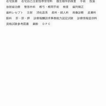
在宅医療
在宅自己注射指導管理料
微生物学的検査
手術
投薬
放射線治療
整形外科
椎弓・椎間手術
検査
歯列矯正
歯科レセプト
注射
消化器系
産科・婦人科
画像診断
皮膚科
眼科
肝・胆・膵
診療報酬請求事務能力認定試験
診療情報提供料
資格試験参考図書
麻酔
ＤＰＣ