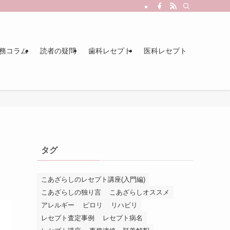
務コラム
読者の疑問
歯科レセプト
医科レセプト
タグ
こあざらしのレセプト講座(入門編)
こあざらしの独り言
こあざらしオススメ
アレルギー
ピロリ
リハビリ
レセプト査定事例
レセプト病名