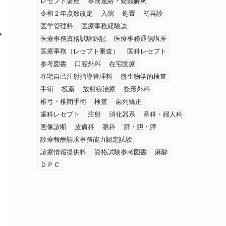
レセプト講座
事務連絡・疑義解釈
令和２年点数改定
入院
処置
初再診
医学管理料
医療事務経験談
医療事務資格試験雑記
医療事務通信講座
医療事務（レセプト審査）
医科レセプト
参考図書
口腔外科
在宅医療
在宅自己注射指導管理料
微生物学的検査
手術
投薬
放射線治療
整形外科
椎弓・椎間手術
検査
歯列矯正
歯科レセプト
注射
消化器系
産科・婦人科
画像診断
皮膚科
眼科
肝・胆・膵
診療報酬請求事務能力認定試験
診療情報提供料
資格試験参考図書
麻酔
ＤＰＣ