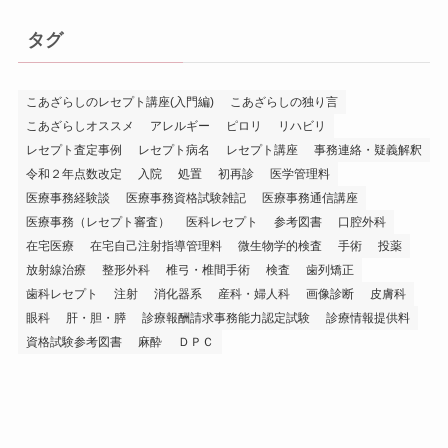
タグ
こあざらしのレセプト講座(入門編)
こあざらしの独り言
こあざらしオススメ
アレルギー
ピロリ
リハビリ
レセプト査定事例
レセプト病名
レセプト講座
事務連絡・疑義解釈
令和２年点数改定
入院
処置
初再診
医学管理料
医療事務経験談
医療事務資格試験雑記
医療事務通信講座
医療事務（レセプト審査）
医科レセプト
参考図書
口腔外科
在宅医療
在宅自己注射指導管理料
微生物学的検査
手術
投薬
放射線治療
整形外科
椎弓・椎間手術
検査
歯列矯正
歯科レセプト
注射
消化器系
産科・婦人科
画像診断
皮膚科
眼科
肝・胆・膵
診療報酬請求事務能力認定試験
診療情報提供料
資格試験参考図書
麻酔
ＤＰＣ