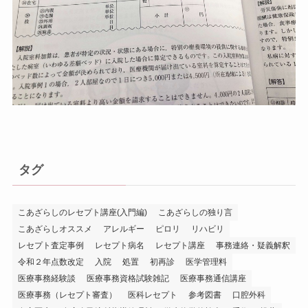
タグ
こあざらしのレセプト講座(入門編)
こあざらしの独り言
こあざらしオススメ
アレルギー
ピロリ
リハビリ
レセプト査定事例
レセプト病名
レセプト講座
事務連絡・疑義解釈
令和２年点数改定
入院
処置
初再診
医学管理料
医療事務経験談
医療事務資格試験雑記
医療事務通信講座
医療事務（レセプト審査）
医科レセプト
参考図書
口腔外科