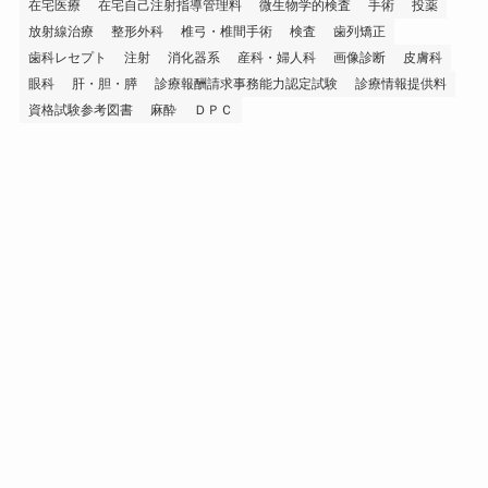
在宅医療
在宅自己注射指導管理料
微生物学的検査
手術
投薬
放射線治療
整形外科
椎弓・椎間手術
検査
歯列矯正
歯科レセプト
注射
消化器系
産科・婦人科
画像診断
皮膚科
眼科
肝・胆・膵
診療報酬請求事務能力認定試験
診療情報提供料
資格試験参考図書
麻酔
ＤＰＣ