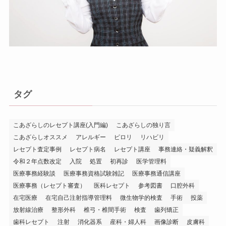
タグ
こあざらしのレセプト講座(入門編)
こあざらしの独り言
こあざらしオススメ
アレルギー
ピロリ
リハビリ
レセプト査定事例
レセプト病名
レセプト講座
事務連絡・疑義解釈
令和２年点数改定
入院
処置
初再診
医学管理料
医療事務経験談
医療事務資格試験雑記
医療事務通信講座
医療事務（レセプト審査）
医科レセプト
参考図書
口腔外科
在宅医療
在宅自己注射指導管理料
微生物学的検査
手術
投薬
放射線治療
整形外科
椎弓・椎間手術
検査
歯列矯正
歯科レセプト
注射
消化器系
産科・婦人科
画像診断
皮膚科