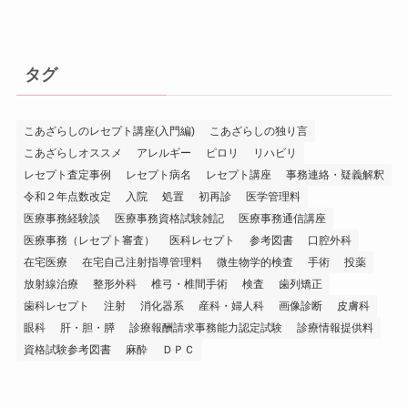
タグ
こあざらしのレセプト講座(入門編)
こあざらしの独り言
こあざらしオススメ
アレルギー
ピロリ
リハビリ
レセプト査定事例
レセプト病名
レセプト講座
事務連絡・疑義解釈
令和２年点数改定
入院
処置
初再診
医学管理料
医療事務経験談
医療事務資格試験雑記
医療事務通信講座
医療事務（レセプト審査）
医科レセプト
参考図書
口腔外科
在宅医療
在宅自己注射指導管理料
微生物学的検査
手術
投薬
放射線治療
整形外科
椎弓・椎間手術
検査
歯列矯正
歯科レセプト
注射
消化器系
産科・婦人科
画像診断
皮膚科
眼科
肝・胆・膵
診療報酬請求事務能力認定試験
診療情報提供料
資格試験参考図書
麻酔
ＤＰＣ