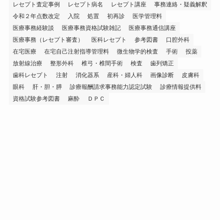
レセプト査定事例
レセプト病名
レセプト講座
事務連絡・疑義解釈
令和２年点数改定
入院
処置
初再診
医学管理料
医療事務経験談
医療事務資格試験雑記
医療事務通信講座
医療事務（レセプト審査）
医科レセプト
参考図書
口腔外科
在宅医療
在宅自己注射指導管理料
微生物学的検査
手術
投薬
放射線治療
整形外科
椎弓・椎間手術
検査
歯列矯正
歯科レセプト
注射
消化器系
産科・婦人科
画像診断
皮膚科
眼科
肝・胆・膵
診療報酬請求事務能力認定試験
診療情報提供料
資格試験参考図書
麻酔
ＤＰＣ