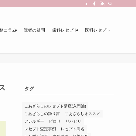
務コラム
読者の疑問
歯科レセプト
医科レセプト
ス
タグ
こあざらしのレセプト講座(入門編)
こあざらしの独り言
こあざらしオススメ
アレルギー
ピロリ
リハビリ
レセプト査定事例
レセプト病名