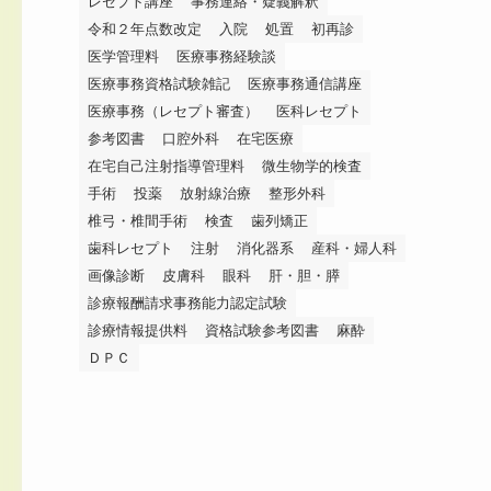
レセプト講座
事務連絡・疑義解釈
令和２年点数改定
入院
処置
初再診
医学管理料
医療事務経験談
医療事務資格試験雑記
医療事務通信講座
医療事務（レセプト審査）
医科レセプト
参考図書
口腔外科
在宅医療
在宅自己注射指導管理料
微生物学的検査
手術
投薬
放射線治療
整形外科
椎弓・椎間手術
検査
歯列矯正
歯科レセプト
注射
消化器系
産科・婦人科
画像診断
皮膚科
眼科
肝・胆・膵
診療報酬請求事務能力認定試験
診療情報提供料
資格試験参考図書
麻酔
ＤＰＣ