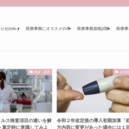
せ(info.)
医療事務にオススメの本
医療事務資格試験
医療事
検査・病理
在宅
イルス検査項目の違いを解
令和２年改定後の導入初期加算「
ト算定時に意識してみよ
方内容に変更があった場合には１