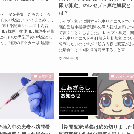
限り算定」のレセプト算定解釈と
は？
事テーマを募集したもので、今
ウイルス検査についてまとめまし
レセプト算定に関する記事リクエストで、
に関する記事リクエスト内容
宅自己駐車指導管理料の導入初期加算につ
体HBs抗原、抗体HBc抗体半定量
て書くことにしました。 レセプト算定に
 以上のものがB型肝炎の検査とし
る記事リクエスト事例 導入初期加算につ
が、当院のドクターはB型肝...
質問したいのですが「処方内容に変更があ
た場合には１回限り算定出来る」と言...
2020年8月9日
在宅医療
お知らせ(info
テ挿入中の患者へ訪問看
【期間限定:募集は締め切りました