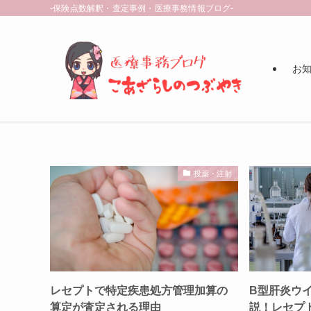
-保険点数解釈・査定事例・医療事務情報ブログ-
お知ら
投薬・注射
レセプトで特定疾患処方管理加算の
B型肝炎ウ
算定が査定される理由
説！レセプ