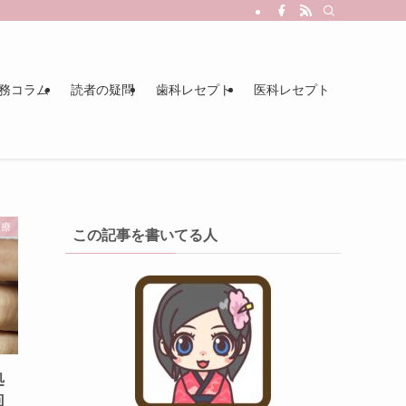
務コラム
読者の疑問
歯科レセプト
医科レセプト
医療
この記事を書いてる人
処
回