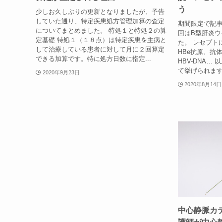
う
少しお久しぶりの更新となりましたが、予告
していた通り、特定疾患処方管理加算の査定
期間限定で記
についてまとめました。 特処１と特処２の算
回はB型肝炎
定基礎 特処１（１８点）は特定疾患を主病と
た。 レセプト
して治療している患者に対して月に２回算定
HBe抗原、抗
できる加算です。特に処方日数に指定...
HBV-DNA…
て挙げられます
2020年9月23日
2020年8月14日
中心静脈カ