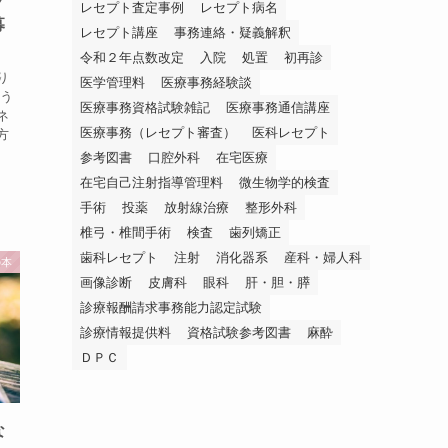
プ
レセプト査定事例
レセプト病名
募
レセプト講座
事務連絡・疑義解釈
令和２年点数改定
入院
処置
初再診
り
医学管理料
医療事務経験談
こう
医療事務資格試験雑記
医療事務通信講座
ネ
医療事務（レセプト審査）
医科レセプト
方
画
参考図書
口腔外科
在宅医療
在宅自己注射指導管理料
微生物学的検査
手術
投薬
放射線治療
整形外科
椎弓・椎間手術
検査
歯列矯正
歯科レセプト
注射
消化器系
産科・婦人科
の本
画像診断
皮膚科
眼科
肝・胆・膵
診療報酬請求事務能力認定試験
診療情報提供料
資格試験参考図書
麻酔
ＤＰＣ
な