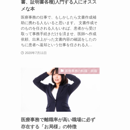
書、証明書各種)入門する人にオスス
メな本
医療事務の仕事で、もしかしたら文書作成補
助に携わる人もいると思います。 文書作成そ
のものを任される人もいれば、患者から受け
取って事務手続きだけを済ませ、医師へ作成
依頼、出来上がった文書内容の確認をしたの
ちに患者へ返却という仕事を任される人...
2020年7月11日
医療事務の転職・就職
医療事務で離職率が高い職場に必ず
存在する「お局様」の特徴