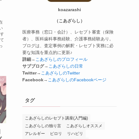
koazarashi
（こあざらし）
在
い
医療事務（窓口・会計）、レセプト審査（保険
関す
者）、医科歯科事務経験、介護事務経験あり。
いて
ブログは、査定事例の解釈・レセプト実務に必
っ
要な知識を重点的に更新♪
詳細
→
こあざらしのプロフィール
サブブログ
→
こあざらしの日常
Twitter
→
こあざらしのTwitter
Facebook
→
こあざらしのFacebookページ
.)
タグ
こあざらしのレセプト講座(入門編)
こあざらしの独り言
こあざらしオススメ
】
アレルギー
ピロリ
リハビリ