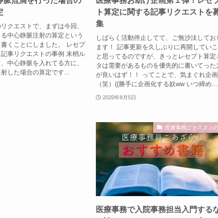
静脈点滴を行った場合の
医療事務お助け企画第１弾！レセ
定
ト算定に関する記事リクエストを
集
のリクエストで、まずは今回、
よる中心静脈注射の算定という
しばらく活動停止してて、ご無沙汰してお
書くことにしました。 レセプ
ます！ 記事更新を久しぶりに再開してい
記事リクエストの事例 末梢ル
と思ってるのですが、きっとレセプト算定
て、中心静脈を入れてる方に、
タは需要があるものを優先的に書いてった
射した場合の算定です...
が良いはず！！ ってことで、気まぐれ企
（笑）((勝手に企画化する奴ww いつ締め...
2020年8月5日
医療事務にオススメ
医療事務で入院事務担当入門する