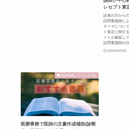
護師が中心
レセプト算
読者の方から
訪問看護師に
テーマについて
ト算定に関する
ートが破綻し
訪問看護師が注
2020年8月8日
医療事務にオススメの本
医療事務で医師の文書作成補助(診断