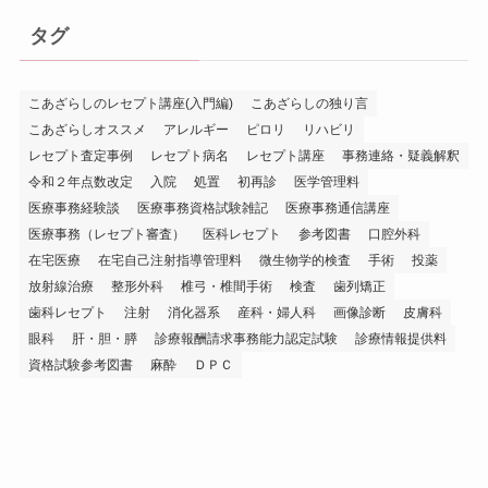
タグ
こあざらしのレセプト講座(入門編)
こあざらしの独り言
こあざらしオススメ
アレルギー
ピロリ
リハビリ
レセプト査定事例
レセプト病名
レセプト講座
事務連絡・疑義解釈
令和２年点数改定
入院
処置
初再診
医学管理料
医療事務経験談
医療事務資格試験雑記
医療事務通信講座
医療事務（レセプト審査）
医科レセプト
参考図書
口腔外科
在宅医療
在宅自己注射指導管理料
微生物学的検査
手術
投薬
放射線治療
整形外科
椎弓・椎間手術
検査
歯列矯正
歯科レセプト
注射
消化器系
産科・婦人科
画像診断
皮膚科
眼科
肝・胆・膵
診療報酬請求事務能力認定試験
診療情報提供料
資格試験参考図書
麻酔
ＤＰＣ