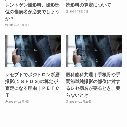
レントゲン撮影時、撮影部
読影料の算定について
位の傷病名が必要でしょう
2019年8月6日
か？
2019年10月1日
レセプトでポジトロン断層
医科歯科共通｜手根骨や手
撮影(１８ＦＤＧ)の算定が
関節単純撮影の部位に対す
査定になる理由｜ＰＥＴＣ
るレセ病名が要るとき、要
Ｔ
らないとき
2018年11月7日
2018年10月29日