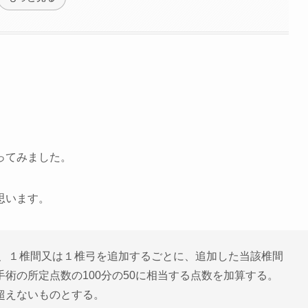
ってみました。
思います。
、１椎間又は１椎弓を追加するごとに、追加した当該椎間
術の所定点数の100分の50に相当する点数を加算する。
超えないものとする。