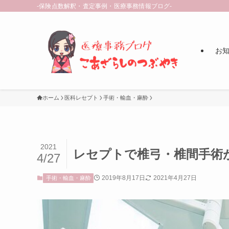
-保険点数解釈・査定事例・医療事務情報ブログ-
お知ら
ホーム
医科レセプト
手術・輸血・麻酔
2021
レセプトで椎弓・椎間手術
4/27
2019年8月17日
2021年4月27日
手術・輸血・麻酔