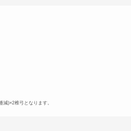
逓減)×2椎弓
となります。