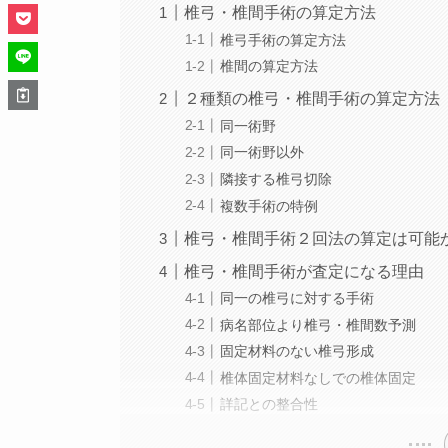
椎弓・椎間手術の算定方法
椎弓手術の算定方法
椎間の算定方法
２種類の椎弓・椎間手術の算定方法
同一術野
同一術野以外
隣接する椎弓切除
複数手術の特例
椎弓・椎間手術２回法の算定は可能
椎弓・椎間手術が査定になる理由
同一の椎弓に対する手術
病名部位より椎弓・椎間数予測
固定材料のない椎弓形成
椎体固定材料なしでの椎体固定
詳記との整合性