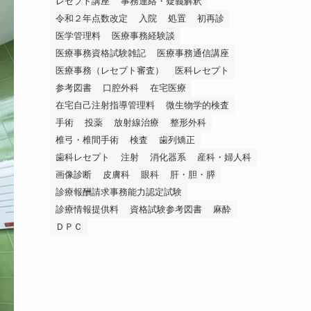
レセプト講座
事務連絡・疑義解釈
令和２年点数改定
入院
処置
初再診
医学管理料
医療事務経験談
医療事務資格試験雑記
医療事務通信講座
医療事務（レセプト審査）
医科レセプト
参考図書
口腔外科
在宅医療
在宅自己注射指導管理料
微生物学的検査
手術
投薬
放射線治療
整形外科
椎弓・椎間手術
検査
歯列矯正
歯科レセプト
注射
消化器系
産科・婦人科
画像診断
皮膚科
眼科
肝・胆・膵
診療報酬請求事務能力認定試験
診療情報提供料
資格試験参考図書
麻酔
ＤＰＣ