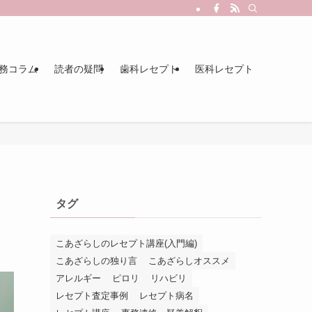
務コラム
読者の疑問
歯科レセプト
医科レセプト
タグ
こあざらしのレセプト講座(入門編)
こあざらしの独り言
こあざらしオススメ
アレルギー
ピロリ
リハビリ
レセプト査定事例
レセプト病名