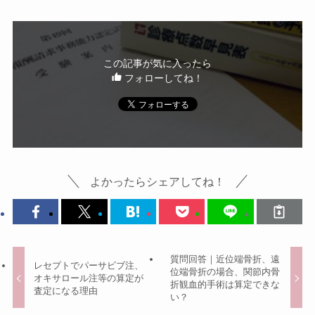
この記事が気に入ったら
フォローしてね！
よかったらシェアしてね！
質問回答｜近位端骨折、遠
レセプトでパーサビブ注、
位端骨折の場合、関節内骨
オキサロール注等の算定が
折観血的手術は算定できな
査定になる理由
い？