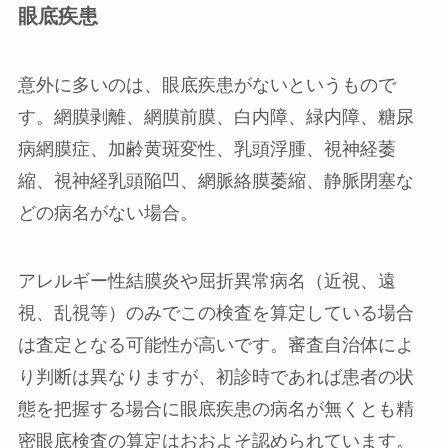
眼底疾患
意外に多いのは、眼底疾患がないというもので
す。網膜剥離、網膜前膜、白内障、緑内障、糖尿
病網膜症、加齢黄斑変性、乳頭浮腫、視神経萎
縮、視神経乳頭陥凹、網脈絡膜萎縮、静脈閉塞な
どの病名がない場合。
アレルギー性結膜炎や屈折異常病名（近視、遠
視、乱視等）のみでこの検査を算定している場合
は査定となる可能性が高いです。審査自治体によ
り判断は異なりますが、
初診時
であれば患者の状
態を把握する場合に眼底疾患の病名が無くとも精
密眼底検査の算定はおおよそ認められています。