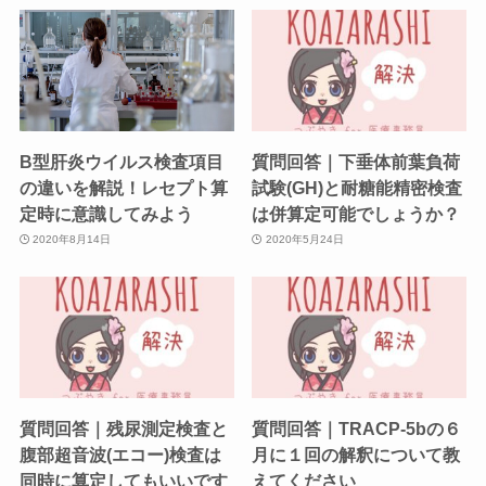
B型肝炎ウイルス検査項目
質問回答｜下垂体前葉負荷
の違いを解説！レセプト算
試験(GH)と耐糖能精密検査
定時に意識してみよう
は併算定可能でしょうか？
2020年8月14日
2020年5月24日
質問回答｜残尿測定検査と
質問回答｜TRACP-5bの６
腹部超音波(エコー)検査は
月に１回の解釈について教
同時に算定してもいいです
えてください