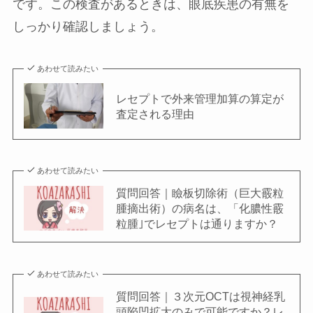
です。この検査があるときは、眼底疾患の有無を
しっかり確認しましょう。
あわせて読みたい
レセプトで外来管理加算の算定が
査定される理由
あわせて読みたい
質問回答｜瞼板切除術（巨大霰粒
腫摘出術）の病名は、「化膿性霰
粒腫｣でレセプトは通りますか？
あわせて読みたい
質問回答｜３次元OCTは視神経乳
頭陥凹拡大のみで可能ですか？レ